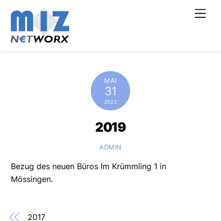
Skip
Men
to
content
MAI
31
2022
2019
ADMIN
Bezug des neuen Büros Im Krümmling 1 in
Mössingen.
2017